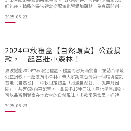
紅包袋，精緻的書法禮盒搭配無化學添加甜點，為春節開創新
局！【寫字的人】擅長將書法以創新現代的方式呈現，著重於
2025-06-23
文字線條的變化與字義的情境，表現出書法的另一種可能。盒
面上靈動飛揚的行書，筆觸如行雲流水般自然，將書法的底蘊
與溫度，化為一筆筆蜿蜒迤邐如靈蛇般的線條，寫就一整年的
祝福。
2024中秋禮盒【自然環資】公益捐
款，一起茁壯小森林！
波波諾諾2024中秋限定禮盒，禮盒內容充滿驚喜，並結合環境
公益捐款，一起養育小森林，帶大家認識台灣第一個環境信託
基地【自然谷】！中秋限定禮盒「月灑自然谷」「兔奔月圈
圈」，共有6款內容配置，一盒最多15種口味，無化學添加物，
可以品嘗到豐富在地食材的自然風味。多款常溫盒型，送禮彈
性又方便。
2025-06-23
「月灑自然谷」是與自然保育與環境資訊基金會聯名合作。以
基金會託管的「自然谷」為設計主題，介紹台灣第一個環境信
託基地。每盒附贈獨家手繪「2025自然谷動植物年曆」，由12
種當地特色動植物代表不同月份，展現每個物種的