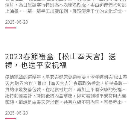
信片，為日星鑄字行特別為本次聯名刻版，再由師傅們均勻刮
上油墨，一張一張手工加壓印刷，展現傳承千年的文化記憶。
紙面上微微的下凹印痕以及濃厚的墨印，讓每張明信片都保有
2025-06-23
手作的溫度與質感。禮盒設計翻玩鉛字元素，動漫感的嫦娥漂
浮在一輪明月中吃著甜點，活版印刷鉛字的古典風格，體現漢
字文化之美，搭配現代氛圍的排版設計，增添古今融合的時尚
感。2023中
2023春節禮盒【松山奉天宮】送
禮，也送平安祝福
疫情籠罩的這幾年，平安與健康更顯重要。今年特別與 松山奉
天宮 跨界合作，推出【奉天大吉】春節聯名禮盒，維持品牌一
貫的環境友善包裝、在地食材烘焙，再加上平順安康的祝福。
獨特封條設計，撕開後將內盒拿起，即可看到和平安符與大吉
籤詩，籤詩是由奉天宮求得，共有八組不同內容，可參考來年
運勢平安八卦在松山奉天宮經敬拜、叩首、誦經祝禱再過香爐
2025-06-23
等層層加持，再封裝進獨家設計的平安符裡，將祈願具體化，
把平安祝福傳遞給每一位我們重視的人。三款代表喜氣與祝福
的春聯，分別隨附在三個不同的禮盒系列 ，讓收到的親友一整
年都有開