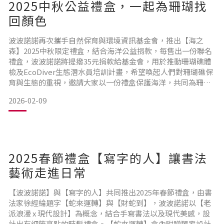
2025中秋公益禮盒，一起為珊瑚找
回顏色
波波諾諾再次攜手自然保育與環境資訊基金會，推出【海之
森】2025中秋限定禮盒，結合海洋公益捐款，每售出一份聯名
禮盒，波波諾諾將提撥35元捐款給基金會，用於推動珊瑚礁體
檢及EcoDiver生態潛水員培訓計畫，希望喚起人們對珊瑚礁保
育與生態的重視，邀請大家以一份禮盒保護海洋，共同為珊瑚
礁找回顏色，以行動守護台灣海洋生態。【海之森】以2009年
2026-02-09
環資開啟「臺灣珊瑚礁體檢計畫」的起點—美麗的澎湖海域常
見的軸孔珊瑚為主視覺設計，湖水綠的底色彷彿陽光灑落海
水，沉浸在碧綠的海底美景，蝴蝶魚優游穿梭期間。左側一輪
2025春節禮盒【寫字的人】讓書法
藝術走進日常
【波波諾諾】與【寫字的人】共同推出2025年春節禮盒，由書
法家徐經綸題字【蛇來運轉】與【財蛇到】，波波諾諾以【老
派浪漫 x 現代設計】為概念，結合手寫書法以及現代美感，設
計出有細節亮點的時髦禮盒。【蛇來運轉】盒內附贈獨家設計