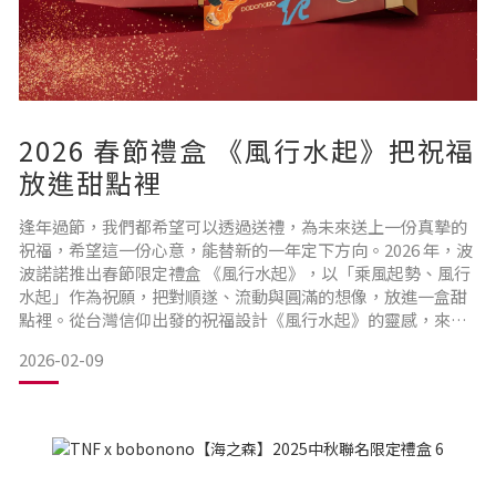
2026 春節禮盒 《風行水起》把祝福
放進甜點裡
逢年過節，我們都希望可以透過送禮，為未來送上一份真摯的
祝福，希望這一份心意，能替新的一年定下方向。2026 年，波
波諾諾推出春節限定禮盒 《風行水起》，以「乘風起勢、風行
水起」作為祝願，把對順遂、流動與圓滿的想像，放進一盒甜
點裡。從台灣信仰出發的祝福設計《風行水起》的靈感，來自
台灣民間信仰中守護四方的 風神 × 雨神。風，象徵流動與轉
2026-02-09
機；水，象徵滋養與延續。波波諾諾以手繪方式重新詮釋風神
與雨神，讓神話不再遙遠，而是化為年節裡最溫柔的祝賀：願
新的一年，事情推得動、關係走得順、日子有滋有味。外盒設
計