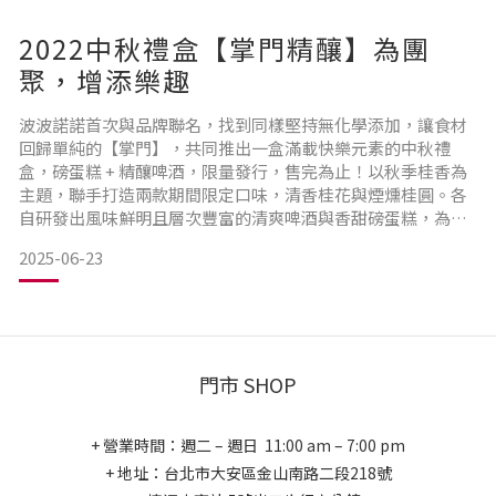
2022中秋禮盒【掌門精釀】為團
聚，增添樂趣
波波諾諾首次與品牌聯名，找到同樣堅持無化學添加，讓食材
回歸單純的【掌門】，共同推出一盒滿載快樂元素的中秋禮
盒，磅蛋糕 + 精釀啤酒，限量發行，售完為止！以秋季桂香為
主題，聯手打造兩款期間限定口味，清香桂花與煙燻桂圓。各
自研發出風味鮮明且層次豐富的清爽啤酒與香甜磅蛋糕，為中
秋佳節帶來不同過往的清新感受。手繪兔子搭配撞色設計的提
2025-06-23
盒，維持波波諾諾一貫的減塑減量作風，以簡約取代鋪張的包
裝，為環境友善盡一份力。無論親友團聚或職場送禮，都是讓
人印象深刻的中秋禮盒。
門市 SHOP
+ 營業時間：週二 – 週日 11:00 am – 7:00 pm
+ 地址：台北市大安區金山南路二段218號