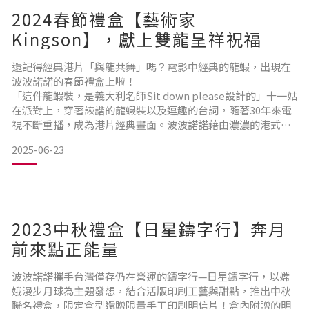
2024春節禮盒【藝術家
Kingson】，獻上雙龍呈祥祝福
還記得經典港片「與龍共舞」嗎？電影中經典的龍蝦，出現在
波波諾諾的春節禮盒上啦！
「這件龍蝦裝，是義大利名師Sit down please設計的」十一姑
在派對上，穿著詼諧的龍蝦裝以及逗趣的台詞，隨著30年來電
視不斷重播，成為港片經典畫面。波波諾諾藉由濃濃的港式復
古風格，向電影「與龍共舞」致敬，打造一系列龍 ft. 龍蝦的限
2025-06-23
量春節禮盒，傳遞別出心裁的祝福。禮盒上，天上的龍踏著祥
雲，海中的龍蝦破浪而出，掀起滾滾浪花。搭配台灣知名手繪
藝術家—Kingson細膩的筆觸，為人們獻上「雙龍呈祥」的好
兆頭。
擅
2023中秋禮盒【日星鑄字行】奔月
前來點正能量
波波諾諾攜手台灣僅存仍在營運的鑄字行—日星鑄字行，以嫦
娥漫步月球為主題發想，結合活版印刷工藝與甜點，推出中秋
聯名禮盒，限定盒型還贈限量手工印刷明信片！盒內附贈的明