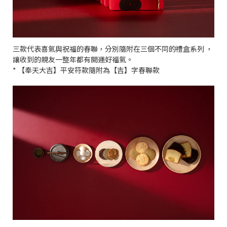
三款代表喜氣與祝福的春聯，分別隨附在三個不同的禮盒系列 ，
讓收到的親友一整年都有開運好福氣。
* 【奉天大吉】平安符款隨附為【吉】字春聯款