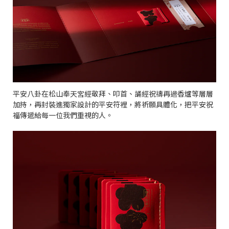
平安八卦在松山奉天宮經敬拜、叩首、誦經祝禱再過香爐等層層
加持，再封裝進獨家設計的平安符裡，將祈願具體化，把平安祝
福傳遞給每一位我們重視的人。