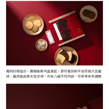
獨特封條設計，撕開後將內盒拿起，即可看到和平安符與大吉籤
詩，籤詩是由奉天宮求得，共有八組不同內容，可參考來年運勢