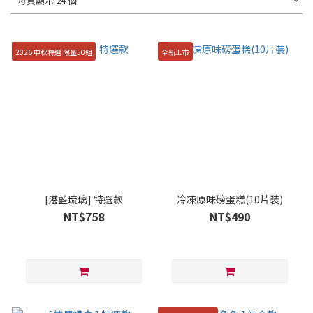
每頁顯示 24 個
2026 中秋特選 限量50組
全新上市
[湛藍琉璃] 特選款
冷凍原味磅蛋糕(10片裝)
NT$758
NT$490